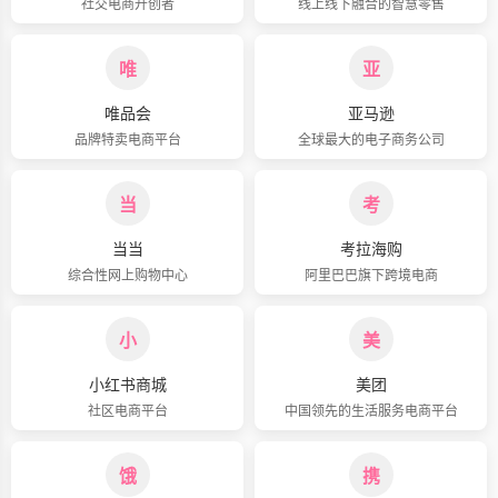
社交电商开创者
线上线下融合的智慧零售
唯
亚
唯品会
亚马逊
品牌特卖电商平台
全球最大的电子商务公司
当
考
当当
考拉海购
综合性网上购物中心
阿里巴巴旗下跨境电商
小
美
小红书商城
美团
社区电商平台
中国领先的生活服务电商平台
饿
携