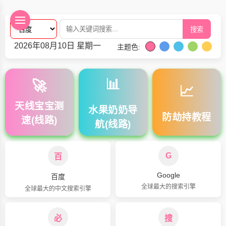
搜索
2026年08月10日 星期一
主题色:
📊
🚀
📈
天线宝宝测
水果奶奶导
防劫持教程
速(线路)
航(线路)
G
百
Google
百度
全球最大的搜索引擎
全球最大的中文搜索引擎
必
搜