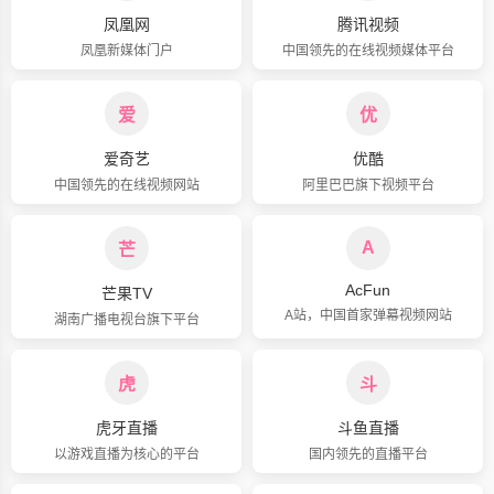
凤凰网
腾讯视频
凤凰新媒体门户
中国领先的在线视频媒体平台
爱
优
爱奇艺
优酷
中国领先的在线视频网站
阿里巴巴旗下视频平台
A
芒
AcFun
芒果TV
A站，中国首家弹幕视频网站
湖南广播电视台旗下平台
虎
斗
虎牙直播
斗鱼直播
以游戏直播为核心的平台
国内领先的直播平台