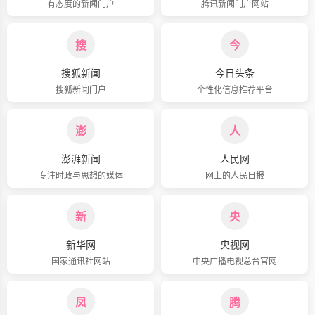
有态度的新闻门户
腾讯新闻门户网站
搜
今
搜狐新闻
今日头条
搜狐新闻门户
个性化信息推荐平台
澎
人
澎湃新闻
人民网
专注时政与思想的媒体
网上的人民日报
新
央
新华网
央视网
国家通讯社网站
中央广播电视总台官网
凤
腾