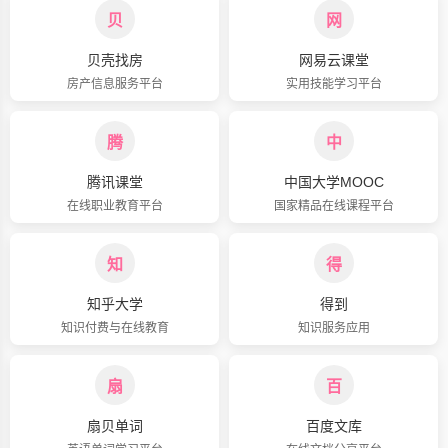
贝
网
贝壳找房
网易云课堂
房产信息服务平台
实用技能学习平台
腾
中
腾讯课堂
中国大学MOOC
在线职业教育平台
国家精品在线课程平台
知
得
知乎大学
得到
知识付费与在线教育
知识服务应用
扇
百
扇贝单词
百度文库